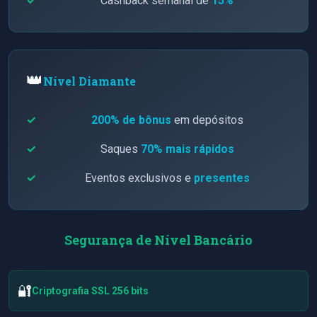
Cashback semanal de
15%
👑
Nível Diamante
200% de bônus
em depósitos
Saques
70% mais rápidos
Eventos exclusivos e
presentes
Segurança de Nível Bancário
🔐
Criptografia SSL 256 bits