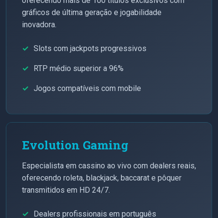
oferecendo mais de 100 títulos exclusivos com
gráficos de última geração e jogabilidade
inovadora.
Slots com jackpots progressivos
RTP médio superior a 96%
Jogos compatíveis com mobile
Evolution Gaming
Especialista em cassino ao vivo com dealers reais,
oferecendo roleta, blackjack, baccarat e pôquer
transmitidos em HD 24/7.
Dealers profissionais em português