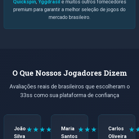
Quickspin
,
Yggdrasil
e muitos outros fornecedores
premium para garantir a melhor seleção de jogos do
mercado brasileiro.
O Que Nossos Jogadores Dizem
Avaliações reais de brasileiros que escolheram o
33ss como sua plataforma de confiança
João
Maria
Carlos
★★★★★
★★★★★
★
Silva
Santos
Oliveira