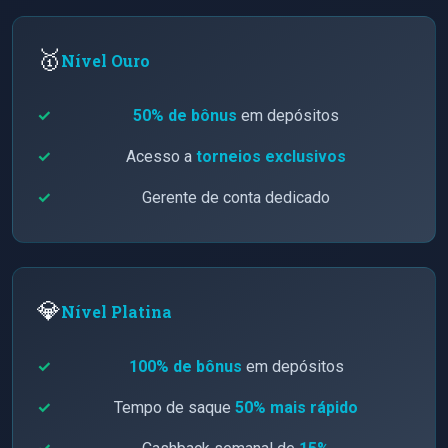
🥇
Nível Ouro
50% de bônus
em depósitos
Acesso a
torneios exclusivos
Gerente de conta dedicado
💎
Nível Platina
100% de bônus
em depósitos
Tempo de saque
50% mais rápido