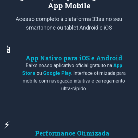
App Mobile
Acesso completo à plataforma 33ss no seu
smartphone ou tablet Android e iOS
📱
App Nativo para iOS e Android
Baixe nosso aplicativo oficial gratuito na
App
Store
ou
Google Play
. Interface otimizada para
mobile com navegação intuitiva e carregamento
ultra-rápido.
⚡
Performance Otimizada