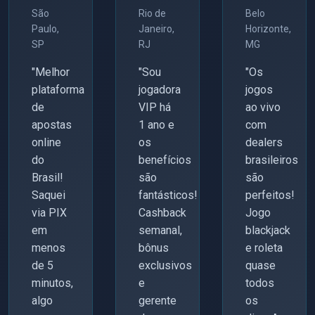
São
Rio de
Belo
Paulo,
Janeiro,
Horizonte,
SP
RJ
MG
"Melhor
"Sou
"Os
plataforma
jogadora
jogos
de
VIP há
ao vivo
apostas
1 ano e
com
online
os
dealers
do
benefícios
brasileiros
Brasil!
são
são
Saquei
fantásticos!
perfeitos!
via PIX
Cashback
Jogo
em
semanal,
blackjack
menos
bônus
e roleta
de 5
exclusivos
quase
minutos,
e
todos
algo
gerente
os