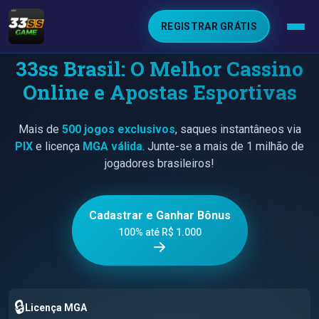
REGISTRAR GRÁTIS
33ss Brasil: O Melhor Cassino
Online e Apostas Esportivas
Mais de
500 jogos exclusivos
, saques instantâneos via
PIX
e licença
MGA válida
. Junte-se a mais de 1 milhão de
jogadores brasileiros!
Cadastrar e Ganhar Bônus
100% até R$ 1.000
🔒
Licença MGA